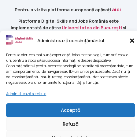
aici
Pentru a vizita platforma europeană apăsați
.
Platforma Digital Skills and Jobs România este
implementată de către
Universitatea din București
si
Coaliția Skills4IT
în cadrul proiectului cu nr.
Administrează consimțământul
INEA/CEF/ICT/A2020/2377485.
Pentru a oferi cea mai bună experiență, folosim tehnologii, cum ar fi cookie-
uri, pentru a stoca și/sau accesa informațiile despre dispozitive.
Consimțământul pentru aceste tehnologii ne permite să procesăm date, cum
ar fi comportamentul de navigare sau ID-uri unice pe acest site. Dacă nu îți
dai consimțământul sau îți retragi consimțământul dat poate avea afecte
negative asupra unor anumite funcționalități și funcții.
Administrează serviciile
© 2022-2026 Digital Skills Romania. Toate drepturile
Acceptă
rezervate.
Refuză