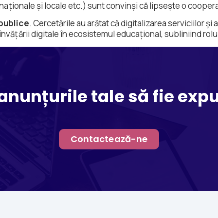
 naționale și locale etc.) sunt convinși că lipsește o cooper
 publice
. Cercetările au arătat că digitalizarea serviciilor ș
vățării digitale în ecosistemul educațional, subliniind rolul 
anunțurile tale să fie exp
Contactează-ne