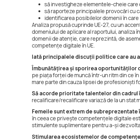
să investigheze elementele-cheie care c
să raporteze principalele provocări cu ca
identificarea posibilelor domenii în care
Analiza propusă cuprinde UE-27, cu un accent
domeniului de aplicare al raportului, analiza
domenii de atenție, care reprezintă, de asemen
competențe digitale în UE.
Iată principalele discuții politice care au 
Îmbunătățirea și sporirea oportunităților 
pe piața forței de muncă într-un ritm din ce în
mare parte din cauza lipsei de profesioniști f
Să acorde prioritate talentelor din cadrul 
recalificare/recalificare variază de la un stat 
Femeile sunt extrem de subreprezentate în
în ceea ce privește competențele digitale este
stimulente suplimentare pentru a-și dezvolta
Stimularea ecosistemelor de competențe 