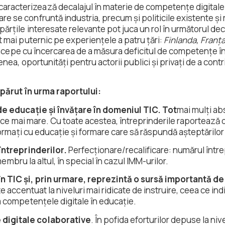
aracterizează decalajul în materie de competențe digitale
re se confruntă industria, precum și politicile existente și
 părțile interesate relevante pot juca un rol în următorul de
 mai puternic pe experiențele a patru țări:
Finlanda, Franța
 începe cu încercarea de a măsura deficitul de competențe î
ea, oportunități pentru actorii publici și privați de a contr
apărut în urma raportului:
de educație și învățare în domeniul TIC. Tot
mai mulți abs
 ce mai mare. Cu toate acestea, întreprinderile raportează di
ormați cu educație și formare care să răspundă așteptărilor 
întreprinderilor.
Perfecționare/recalificare: numărul între
membru la altul, în special în cazul IMM-urilor.
 TIC și, prin urmare, reprezintă o sursă importantă d
 accentuat la niveluri mai ridicate de instruire, ceea ce ind
 competențele digitale în educație.
digitale colaborative
. În pofida eforturilor depuse la nive