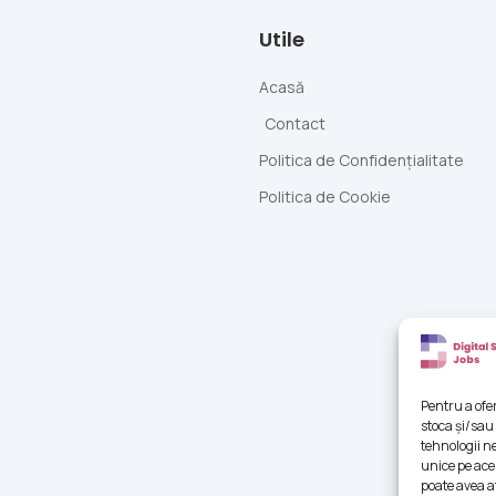
Utile
Acasă
Contact
Politica de Confidențialitate
Politica de Cookie
Pentru a ofe
stoca și/sau
tehnologii n
unice pe ace
poate avea a