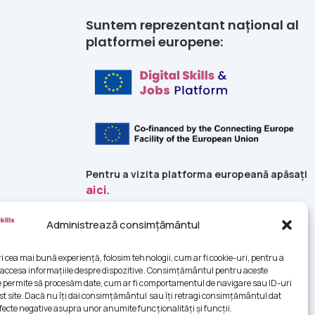
Suntem reprezentant național al
platformei europene:
Pentru a vizita platforma europeană apăsați
aici
.
Platforma Digital Skills and Jobs România
Administrează consimțământul
este implementată de către
Universitatea
din București
si
Coaliția Skills4IT
în cadrul
ri cea mai bună experiență, folosim tehnologii, cum ar fi cookie-uri, pentru a
proiectului cu nr.
 accesa informațiile despre dispozitive. Consimțământul pentru aceste
INEA/CEF/ICT/A2020/2377485.
e permite să procesăm date, cum ar fi comportamentul de navigare sau ID-uri
st site. Dacă nu îți dai consimțământul sau îți retragi consimțământul dat
fecte negative asupra unor anumite funcționalități și funcții.