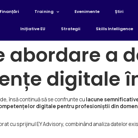
Finanțări
Training
Evenimente
Știri
Inițiative EU
Strategii
Skills Intelligence
e abordare a de
nțe digitale î
erde, însă continuă să se confrunte cu
lacune semnificative 
ompetențelor digitale pentru profesioniștii din domeni
borat cu sprijinul EY Advisory, combinând analiza datelor exi