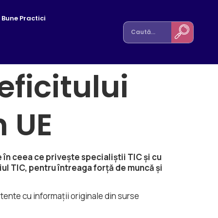
Bune Practici
ficitului
n UE
în ceea ce privește specialiștii TIC și cu
ul TIC, pentru întreaga forță de muncă și
stente cu informații originale din surse