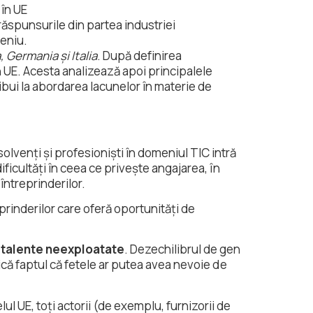
 în UE
 răspunsurile din partea industriei
ceniu.
, Germania și Italia
. După definirea
n UE. Acesta analizează apoi principalele
ibui la abordarea lacunelor în materie de
olvenți și profesioniști în domeniul TIC intră
ficultăți în ceea ce privește angajarea, în
întreprinderilor.
prinderilor care oferă oportunități de
e talente neexploatate
. Dezechilibrul de gen
ică faptul că fetele ar putea avea nevoie de
lul UE, toți actorii (de exemplu, furnizorii de