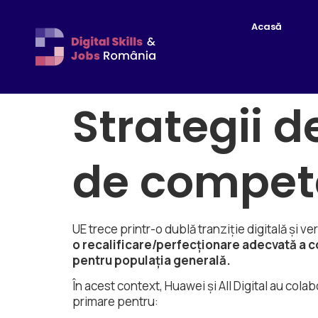
Acasă
Strategii d
de compete
UE trece printr-o dublă tranziție digitală și v
o recalificare/perfecționare adecvată a c
pentru populația generală.
În acest context, Huawei și All Digital au cola
primare pentru: