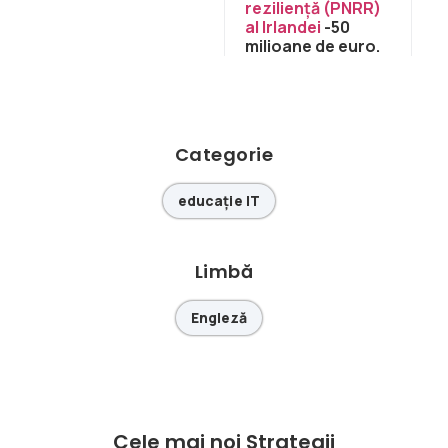
reziliență (PNRR)
al Irlandei
-50
milioane de euro.
Categorie
educație IT
Limbă
Engleză
Cele mai noi Strategii